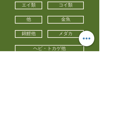
エイ類
コイ類
他
金魚
錦鯉他
メダカ
ヘビ・トカゲ他
カメ
カエル
カメレオン
小動物・エキゾチックアニマル
鳥類・猛禽類
昆虫他
水槽・器具