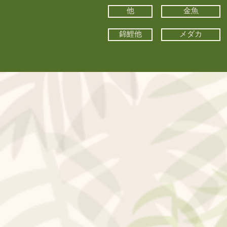
他
金魚
錦鯉他
メダカ
©