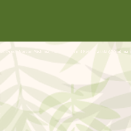
 2024 von Norzan Mishima, stolz erstellt mit Keiji Urasaki @Vradiman