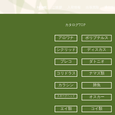
HOME
ご挨拶
入荷情報
出張買取
通信販
​カタログTOP
アロワナ
ポリプテルス
シクリッド
ディスカス
プレコ
ダトニオ
コリドラス
ナマズ類
カラシン
肺魚
スネークヘッド
オスカー
エイ類
コイ類