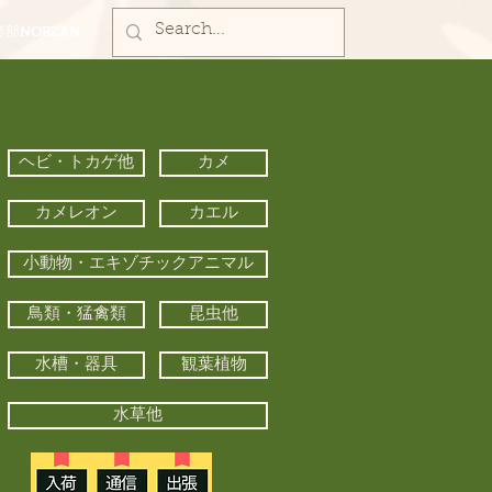
部NORZAN
ヘビ・トカゲ他
カメ
カメレオン
カエル
小動物・エキゾチックアニマル
鳥類・猛禽類
昆虫他
水槽・器具
観葉植物
水草他