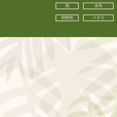
他
金魚
錦鯉他
メダカ
©