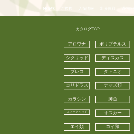
HOME
ご挨拶
入荷情報
出張買取
通信販
​カタログTOP
アロワナ
ポリプテルス
シクリッド
ディスカス
プレコ
ダトニオ
コリドラス
ナマズ類
カラシン
肺魚
スネークヘッド
オスカー
エイ類
コイ類