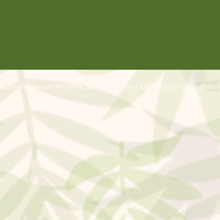
 2024 von Norzan Mishima, stolz erstellt mit Keiji Urasaki @Vradiman