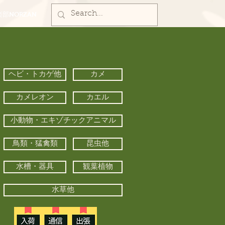
部NORZAN
ヘビ・トカゲ他
カメ
カメレオン
カエル
小動物・エキゾチックアニマル
鳥類・猛禽類
昆虫他
水槽・器具
観葉植物
水草他