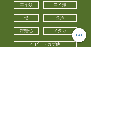
エイ類
コイ類
他
金魚
錦鯉他
メダカ
ヘビ・トカゲ他
カメ
カエル
カメレオン
小動物・エキゾチックアニマル
鳥類・猛禽類
昆虫他
水槽・器具