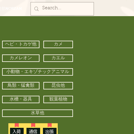
部NORZAN
ヘビ・トカゲ他
カメ
カメレオン
カエル
小動物・エキゾチックアニマル
鳥類・猛禽類
昆虫他
水槽・器具
観葉植物
水草他