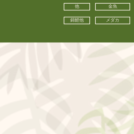
他
金魚
錦鯉他
メダカ
©