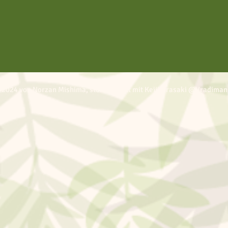
 2024 von Norzan Mishima, stolz erstellt mit Keiji Urasaki @Vradiman