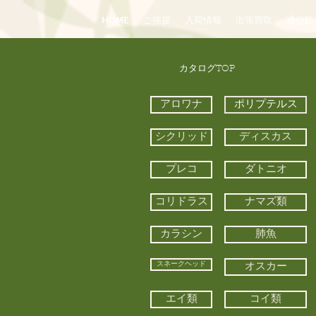
HOME
ご挨拶
入荷情報
出張買取
通信販
​カタログTOP
アロワナ
ポリプテルス
シクリッド
ディスカス
プレコ
ダトニオ
コリドラス
ナマズ類
カラシン
肺魚
スネークヘッド
オスカー
エイ類
コイ類