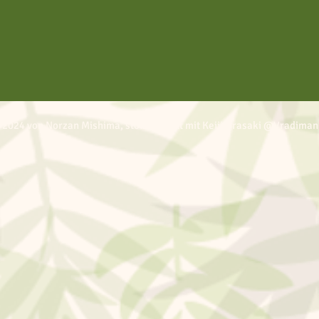
 2024 von Norzan Mishima, stolz erstellt mit Keiji Urasaki @Vradiman