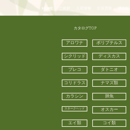
HOME
ご挨拶
入荷情報
出張買取
通信販
​カタログTOP
アロワナ
ポリプテルス
シクリッド
ディスカス
プレコ
ダトニオ
コリドラス
ナマズ類
カラシン
肺魚
スネークヘッド
オスカー
エイ類
コイ類