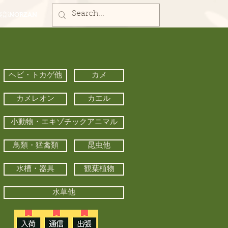
部NORZAN
ヘビ・トカゲ他
カメ
カメレオン
カエル
小動物・エキゾチックアニマル
鳥類・猛禽類
昆虫他
水槽・器具
観葉植物
水草他