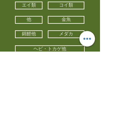
エイ類
コイ類
他
金魚
錦鯉他
メダカ
ヘビ・トカゲ他
カメ
カエル
カメレオン
小動物・エキゾチックアニマル
鳥類・猛禽類
昆虫他
水槽・器具