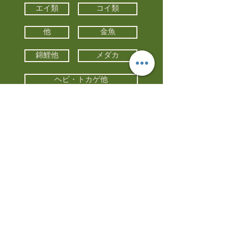
エイ類
コイ類
他
金魚
錦鯉他
メダカ
ヘビ・トカゲ他
カメ
カエル
カメレオン
小動物・エキゾチックアニマル
鳥類・猛禽類
昆虫他
水槽・器具