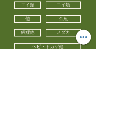
エイ類
コイ類
他
金魚
錦鯉他
メダカ
ヘビ・トカゲ他
カメ
カエル
カメレオン
小動物・エキゾチックアニマル
鳥類・猛禽類
昆虫他
水槽・器具