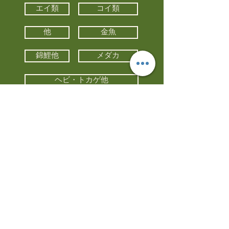
エイ類
コイ類
他
金魚
錦鯉他
メダカ
ヘビ・トカゲ他
カメ
カエル
カメレオン
小動物・エキゾチックアニマル
鳥類・猛禽類
昆虫他
水槽・器具