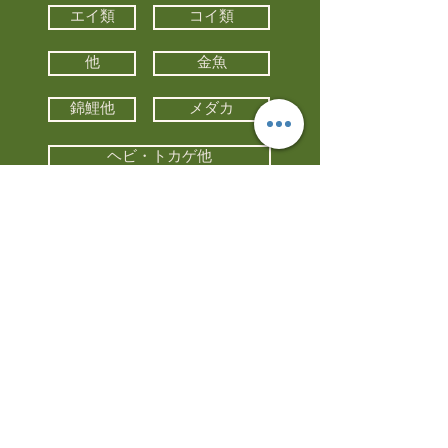
エイ類
コイ類
他
金魚
錦鯉他
メダカ
ヘビ・トカゲ他
カメ
カエル
カメレオン
小動物・エキゾチックアニマル
鳥類・猛禽類
昆虫他
水槽・器具