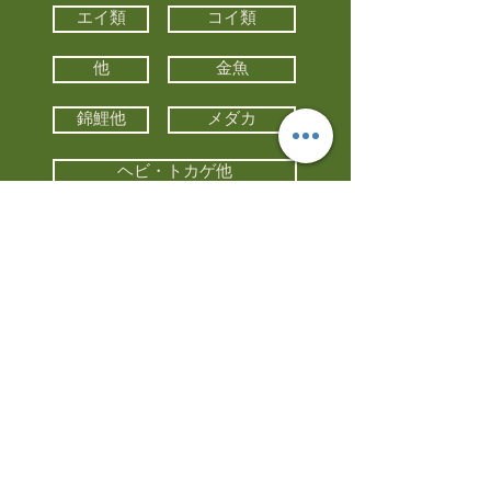
エイ類
コイ類
他
金魚
錦鯉他
メダカ
ヘビ・トカゲ他
カメ
カエル
カメレオン
小動物・エキゾチックアニマル
鳥類・猛禽類
昆虫他
水槽・器具