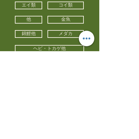
エイ類
コイ類
他
金魚
錦鯉他
メダカ
ヘビ・トカゲ他
カメ
カエル
カメレオン
小動物・エキゾチックアニマル
鳥類・猛禽類
昆虫他
水槽・器具