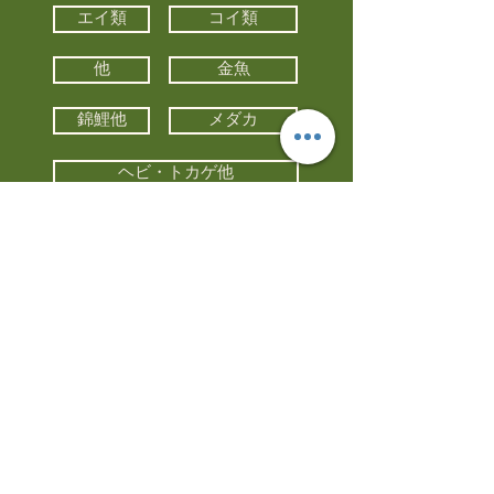
エイ類
コイ類
他
金魚
錦鯉他
メダカ
ヘビ・トカゲ他
カメ
カエル
カメレオン
小動物・エキゾチックアニマル
鳥類・猛禽類
昆虫他
水槽・器具