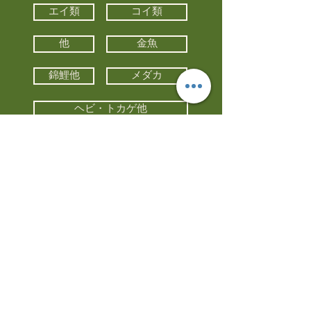
エイ類
コイ類
他
金魚
錦鯉他
メダカ
ヘビ・トカゲ他
カメ
カエル
カメレオン
小動物・エキゾチックアニマル
鳥類・猛禽類
昆虫他
水槽・器具