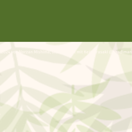
 2024 von Norzan Mishima, stolz erstellt mit Keiji Urasaki @Vradiman