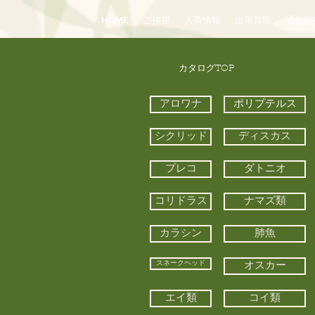
HOME
ご挨拶
入荷情報
出張買取
通信販
​カタログTOP
アロワナ
ポリプテルス
シクリッド
ディスカス
プレコ
ダトニオ
コリドラス
ナマズ類
カラシン
肺魚
スネークヘッド
オスカー
エイ類
コイ類