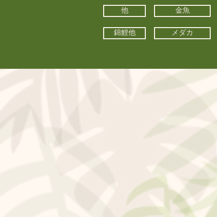
他
金魚
錦鯉他
メダカ
©