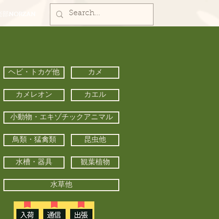
部NORZAN
ヘビ・トカゲ他
カメ
カメレオン
カエル
小動物・エキゾチックアニマル
鳥類・猛禽類
昆虫他
水槽・器具
観葉植物
水草他