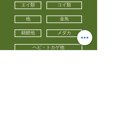
エイ類
コイ類
他
金魚
錦鯉他
メダカ
ヘビ・トカゲ他
カメ
カエル
カメレオン
小動物・エキゾチックアニマル
鳥類・猛禽類
昆虫他
水槽・器具