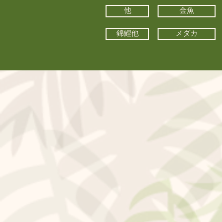
他
金魚
錦鯉他
メダカ
©