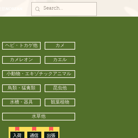
部NORZAN
ヘビ・トカゲ他
カメ
カメレオン
カエル
小動物・エキゾチックアニマル
鳥類・猛禽類
昆虫他
水槽・器具
観葉植物
水草他