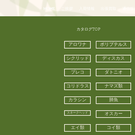
HOME
ご挨拶
入荷情報
出張買取
通信販
​カタログTOP
アロワナ
ポリプテルス
シクリッド
ディスカス
プレコ
ダトニオ
コリドラス
ナマズ類
カラシン
肺魚
スネークヘッド
オスカー
エイ類
コイ類