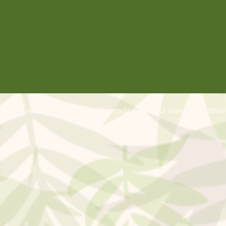
 2024 von Norzan Mishima, stolz erstellt mit Keiji Urasaki @Vradiman