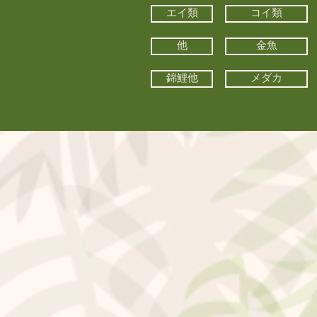
エイ類
コイ類
他
金魚
錦鯉他
メダカ
©