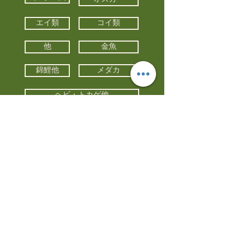
エイ類
コイ類
他
金魚
錦鯉他
メダカ
ヘビ・トカゲ他
カメ
カエル
カメレオン
小動物・エキゾチックアニマル
鳥類・猛禽類
昆虫他