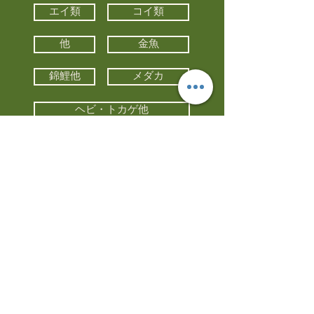
エイ類
コイ類
他
金魚
錦鯉他
メダカ
ヘビ・トカゲ他
カメ
カエル
カメレオン
小動物・エキゾチックアニマル
鳥類・猛禽類
昆虫他
水槽・器具