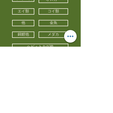
エイ類
コイ類
他
金魚
錦鯉他
メダカ
ヘビ・トカゲ他
カメ
カエル
カメレオン
小動物・エキゾチックアニマル
鳥類・猛禽類
昆虫他