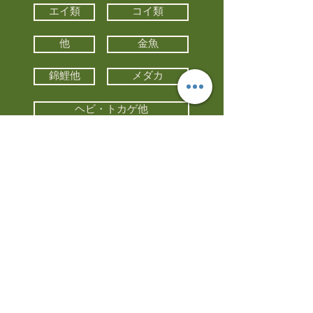
エイ類
コイ類
他
金魚
錦鯉他
メダカ
ヘビ・トカゲ他
カメ
カエル
カメレオン
小動物・エキゾチックアニマル
鳥類・猛禽類
昆虫他
水槽・器具