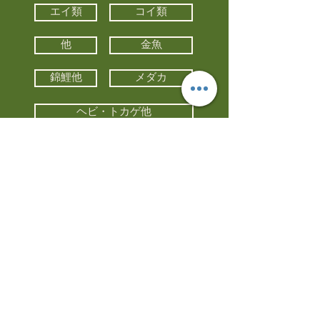
エイ類
コイ類
他
金魚
錦鯉他
メダカ
ヘビ・トカゲ他
カメ
カエル
カメレオン
小動物・エキゾチックアニマル
鳥類・猛禽類
昆虫他
水槽・器具