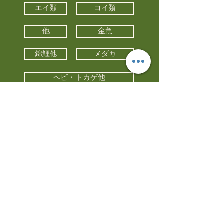
エイ類
コイ類
他
金魚
錦鯉他
メダカ
ヘビ・トカゲ他
カメ
カエル
カメレオン
小動物・エキゾチックアニマル
鳥類・猛禽類
昆虫他
水槽・器具