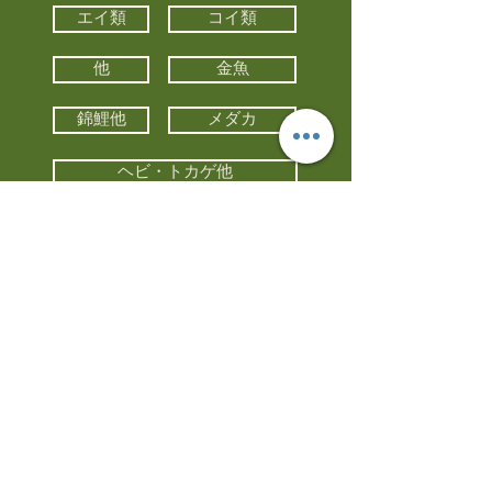
エイ類
コイ類
他
金魚
錦鯉他
メダカ
ヘビ・トカゲ他
カメ
カエル
カメレオン
小動物・エキゾチックアニマル
鳥類・猛禽類
昆虫他
水槽・器具