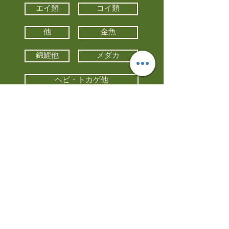
エイ類
コイ類
他
金魚
錦鯉他
メダカ
ヘビ・トカゲ他
カメ
カエル
カメレオン
小動物・エキゾチックアニマル
鳥類・猛禽類
昆虫他
水槽・器具