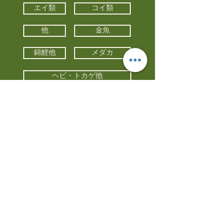
エイ類
コイ類
他
金魚
錦鯉他
メダカ
ヘビ・トカゲ他
カメ
カエル
カメレオン
小動物・エキゾチックアニマル
鳥類・猛禽類
昆虫他
水槽・器具