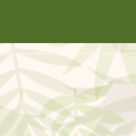
 2024 von Norzan Mishima, stolz erstellt mit Keiji Urasaki @Vradiman