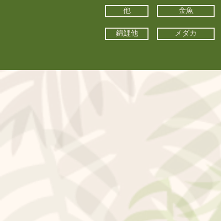
他
金魚
錦鯉他
メダカ
©