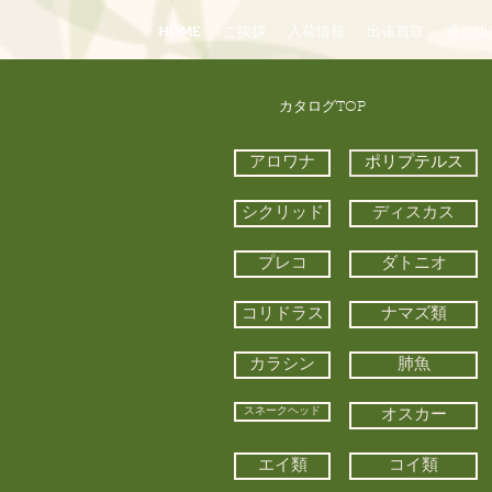
HOME
ご挨拶
入荷情報
出張買取
通信販
​カタログTOP
アロワナ
ポリプテルス
シクリッド
ディスカス
プレコ
ダトニオ
コリドラス
ナマズ類
カラシン
肺魚
スネークヘッド
オスカー
エイ類
コイ類