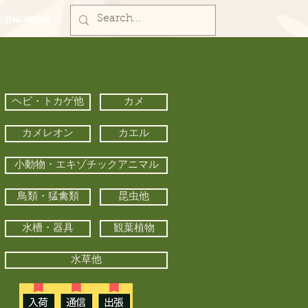
部NORZAN
ヘビ・トカゲ他
カメ
カメレオン
カエル
小動物・エキゾチックアニマル
鳥類・猛禽類
昆虫他
水槽・器具
観葉植物
水草他