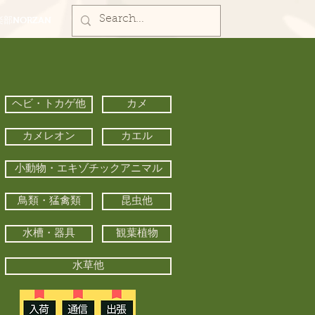
部NORZAN
ヘビ・トカゲ他
カメ
カメレオン
カエル
小動物・エキゾチックアニマル
鳥類・猛禽類
昆虫他
水槽・器具
観葉植物
水草他