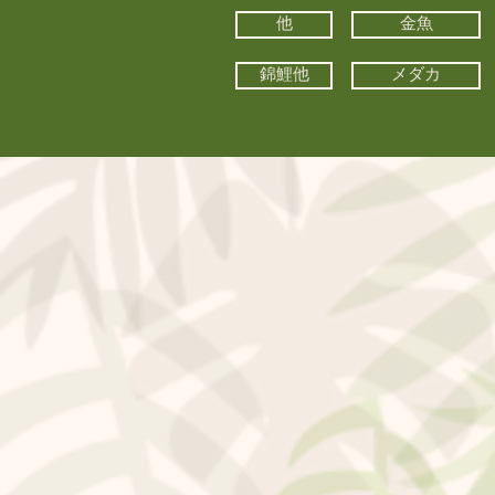
他
金魚
錦鯉他
メダカ
©