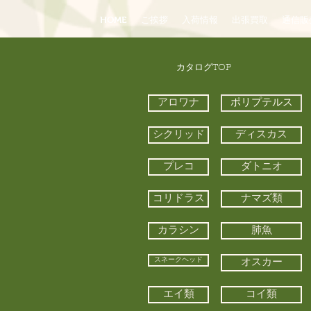
HOME
ご挨拶
入荷情報
出張買取
通信販
​カタログTOP
アロワナ
ポリプテルス
シクリッド
ディスカス
プレコ
ダトニオ
コリドラス
ナマズ類
カラシン
肺魚
スネークヘッド
オスカー
エイ類
コイ類