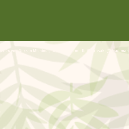
 2024 von Norzan Mishima, stolz erstellt mit Keiji Urasaki @Vradiman