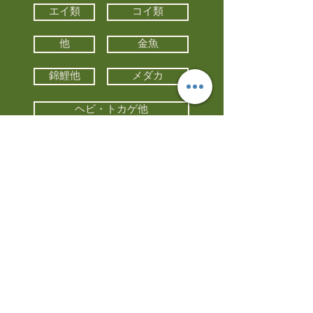
エイ類
コイ類
他
金魚
錦鯉他
メダカ
ヘビ・トカゲ他
カメ
カエル
カメレオン
小動物・エキゾチックアニマル
鳥類・猛禽類
昆虫他
水槽・器具