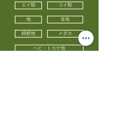
エイ類
コイ類
他
金魚
錦鯉他
メダカ
ヘビ・トカゲ他
カメ
カエル
カメレオン
小動物・エキゾチックアニマル
鳥類・猛禽類
昆虫他
水槽・器具