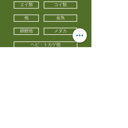
エイ類
コイ類
他
金魚
錦鯉他
メダカ
ヘビ・トカゲ他
カメ
カエル
カメレオン
小動物・エキゾチックアニマル
鳥類・猛禽類
昆虫他
水槽・器具