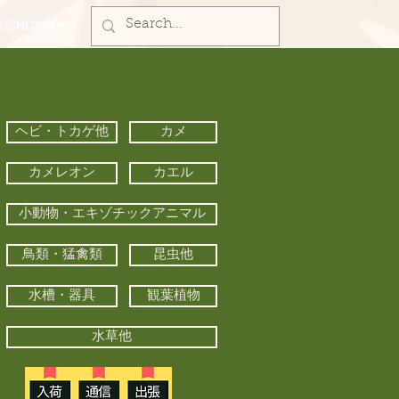
部NORZAN
ヘビ・トカゲ他
カメ
カメレオン
カエル
小動物・エキゾチックアニマル
鳥類・猛禽類
昆虫他
水槽・器具
観葉植物
水草他