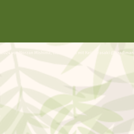
 2024 von Norzan Mishima, stolz erstellt mit Keiji Urasaki @Vradiman