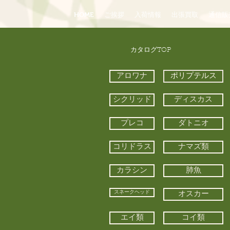
HOME
ご挨拶
入荷情報
出張買取
通信販
​カタログTOP
アロワナ
ポリプテルス
シクリッド
ディスカス
プレコ
ダトニオ
コリドラス
ナマズ類
カラシン
肺魚
スネークヘッド
オスカー
エイ類
コイ類