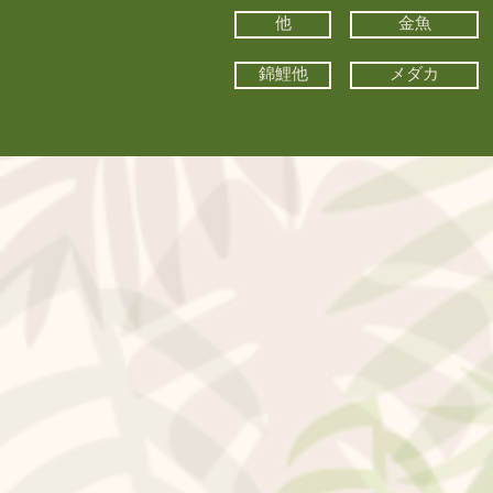
他
金魚
錦鯉他
メダカ
©