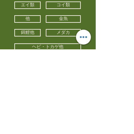
エイ類
コイ類
他
金魚
錦鯉他
メダカ
ヘビ・トカゲ他
カメ
カエル
カメレオン
小動物・エキゾチックアニマル
鳥類・猛禽類
昆虫他
水槽・器具