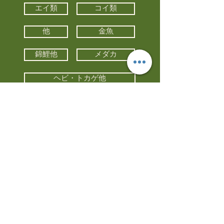
エイ類
コイ類
他
金魚
錦鯉他
メダカ
ヘビ・トカゲ他
カメ
カエル
カメレオン
小動物・エキゾチックアニマル
鳥類・猛禽類
昆虫他
水槽・器具