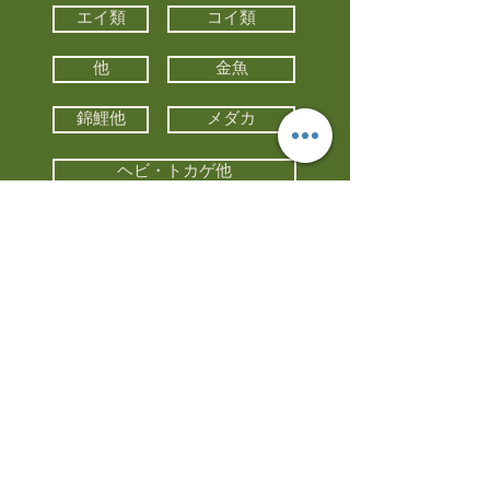
エイ類
コイ類
他
金魚
錦鯉他
メダカ
ヘビ・トカゲ他
カメ
カエル
カメレオン
小動物・エキゾチックアニマル
鳥類・猛禽類
昆虫他
水槽・器具