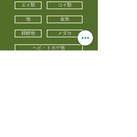
エイ類
コイ類
他
金魚
錦鯉他
メダカ
ヘビ・トカゲ他
カメ
カエル
カメレオン
小動物・エキゾチックアニマル
鳥類・猛禽類
昆虫他
水槽・器具