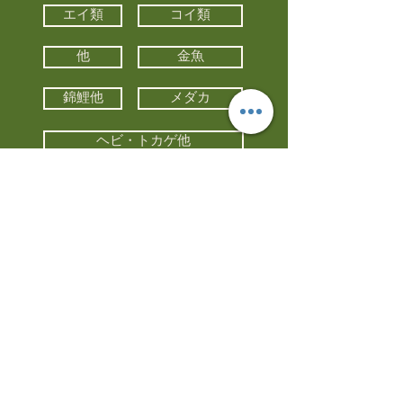
エイ類
コイ類
他
金魚
錦鯉他
メダカ
ヘビ・トカゲ他
カメ
カエル
カメレオン
小動物・エキゾチックアニマル
鳥類・猛禽類
昆虫他
水槽・器具