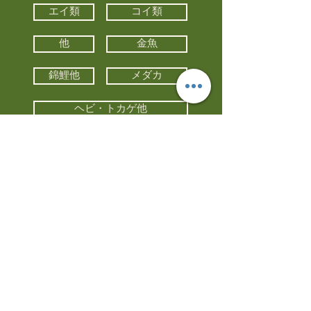
エイ類
コイ類
他
金魚
錦鯉他
メダカ
ヘビ・トカゲ他
カメ
カエル
カメレオン
小動物・エキゾチックアニマル
鳥類・猛禽類
昆虫他
水槽・器具