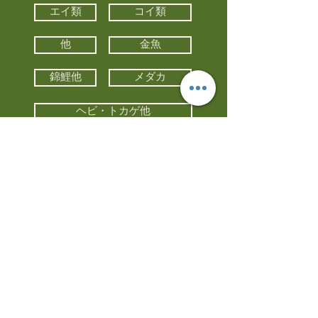
エイ類
コイ類
他
金魚
錦鯉他
メダカ
ヘビ・トカゲ他
カメ
カエル
カメレオン
小動物・エキゾチックアニマル
鳥類・猛禽類
昆虫他
水槽・器具