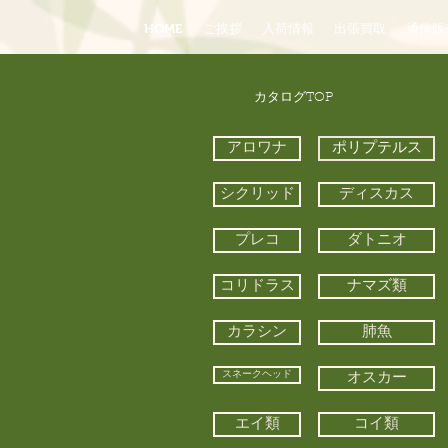
HOME
ご挨拶
入荷情報
出張買取
通信販
​カタログTOP
アロワナ
ポリプテルス
シクリッド
ディスカス
プレコ
ダトニオ
コリドラス
ナマズ類
カラシン
肺魚
スネークヘッド
オスカー
エイ類
コイ類