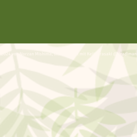
 2024 von Norzan Mishima, stolz erstellt mit Keiji Urasaki @Vradiman