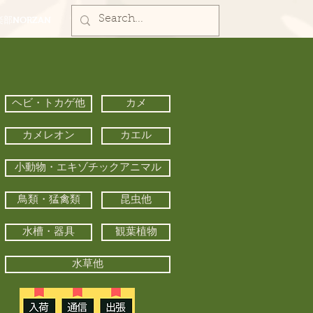
部NORZAN
ヘビ・トカゲ他
カメ
カメレオン
カエル
小動物・エキゾチックアニマル
鳥類・猛禽類
昆虫他
水槽・器具
観葉植物
水草他