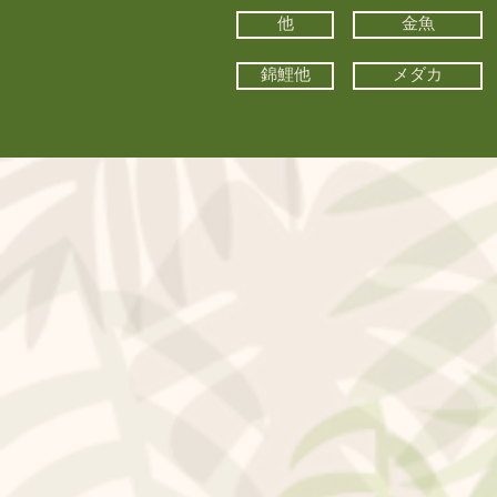
他
金魚
錦鯉他
メダカ
©