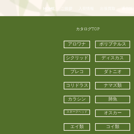
HOME
ご挨拶
入荷情報
出張買取
通信販
​カタログTOP
アロワナ
ポリプテルス
シクリッド
ディスカス
プレコ
ダトニオ
コリドラス
ナマズ類
カラシン
肺魚
スネークヘッド
オスカー
エイ類
コイ類