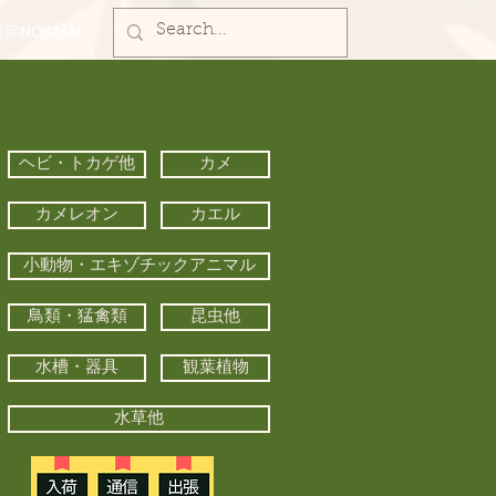
部NORZAN
ヘビ・トカゲ他
カメ
カメレオン
カエル
小動物・エキゾチックアニマル
鳥類・猛禽類
昆虫他
水槽・器具
観葉植物
水草他