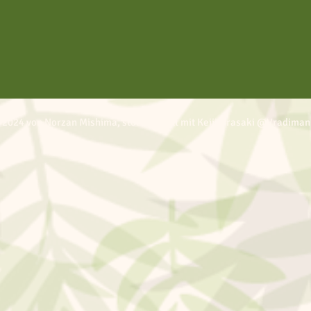
 2024 von Norzan Mishima, stolz erstellt mit Keiji Urasaki @Vradiman