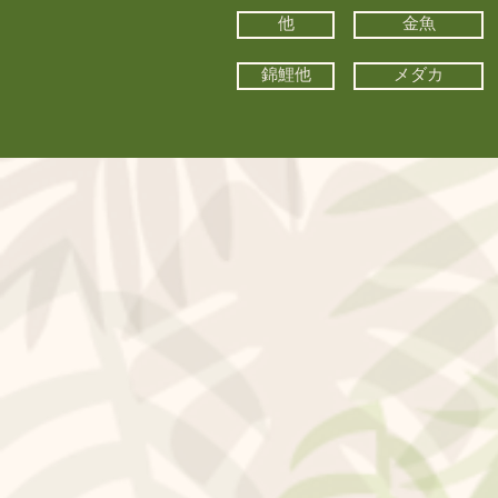
他
金魚
錦鯉他
メダカ
©