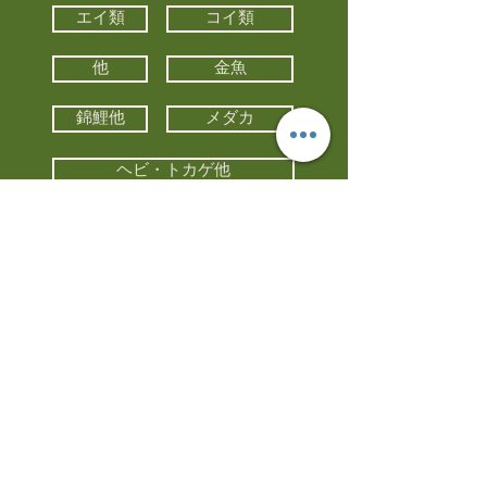
エイ類
コイ類
他
金魚
錦鯉他
メダカ
ヘビ・トカゲ他
カメ
カエル
カメレオン
小動物・エキゾチックアニマル
鳥類・猛禽類
昆虫他
水槽・器具