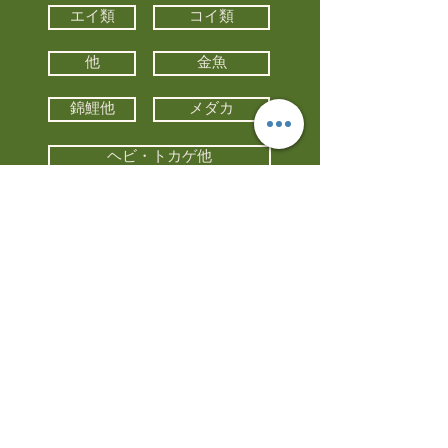
エイ類
コイ類
他
金魚
錦鯉他
メダカ
ヘビ・トカゲ他
カメ
カエル
カメレオン
小動物・エキゾチックアニマル
鳥類・猛禽類
昆虫他
水槽・器具