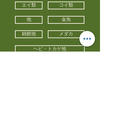
エイ類
コイ類
他
金魚
錦鯉他
メダカ
ヘビ・トカゲ他
カメ
カエル
カメレオン
小動物・エキゾチックアニマル
鳥類・猛禽類
昆虫他
水槽・器具