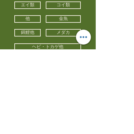
エイ類
コイ類
他
金魚
錦鯉他
メダカ
ヘビ・トカゲ他
カメ
カエル
カメレオン
小動物・エキゾチックアニマル
鳥類・猛禽類
昆虫他
水槽・器具