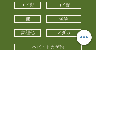
エイ類
コイ類
他
金魚
錦鯉他
メダカ
ヘビ・トカゲ他
カメ
カエル
カメレオン
小動物・エキゾチックアニマル
鳥類・猛禽類
昆虫他
水槽・器具