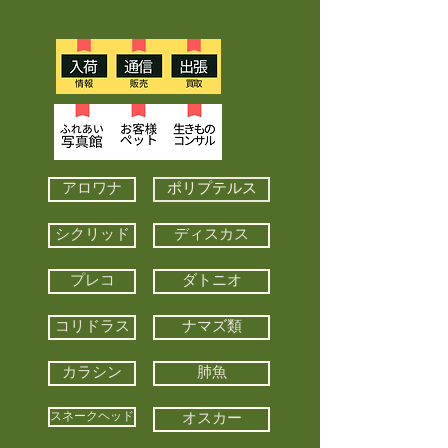
アロワナ
ポリプテルス
シクリッド
ディスカス
プレコ
ダトニオ
コリドラス
ナマズ類
カラシン
肺魚
スネークヘッド
オスカー