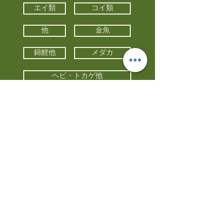
エイ類
コイ類
他
金魚
錦鯉他
メダカ
ヘビ・トカゲ他
カメ
カエル
カメレオン
小動物・エキゾチックアニマル
鳥類・猛禽類
昆虫他
水槽・器具