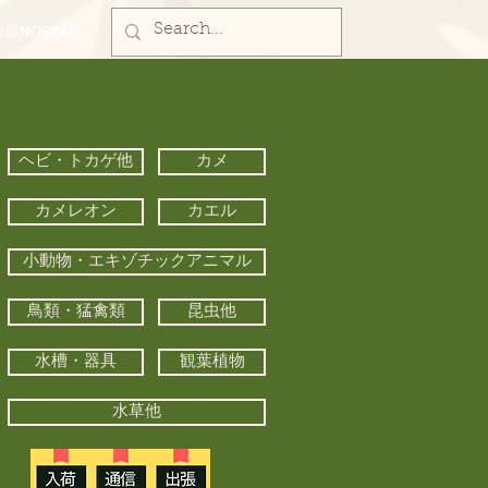
部NORZAN
ヘビ・トカゲ他
カメ
カメレオン
カエル
小動物・エキゾチックアニマル
鳥類・猛禽類
昆虫他
水槽・器具
観葉植物
水草他