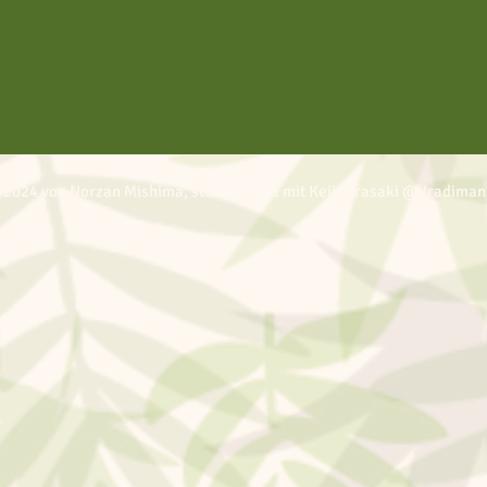
 2024 von Norzan Mishima, stolz erstellt mit Keiji Urasaki @Vradiman