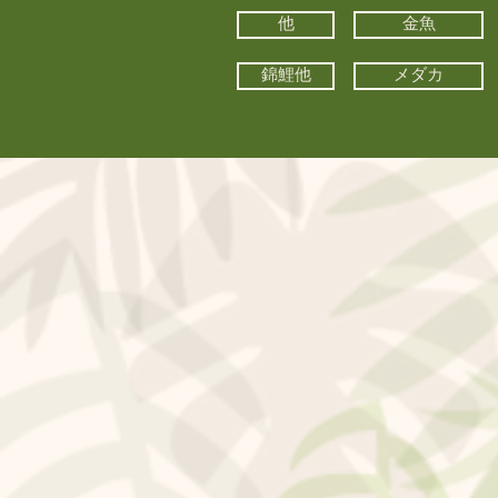
他
金魚
錦鯉他
メダカ
©