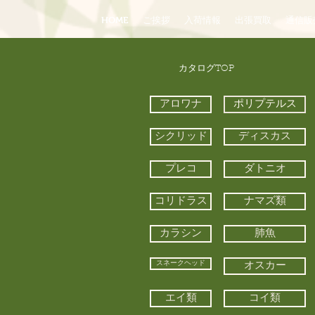
HOME
ご挨拶
入荷情報
出張買取
通信販
​カタログTOP
アロワナ
ポリプテルス
シクリッド
ディスカス
プレコ
ダトニオ
コリドラス
ナマズ類
カラシン
肺魚
スネークヘッド
オスカー
エイ類
コイ類